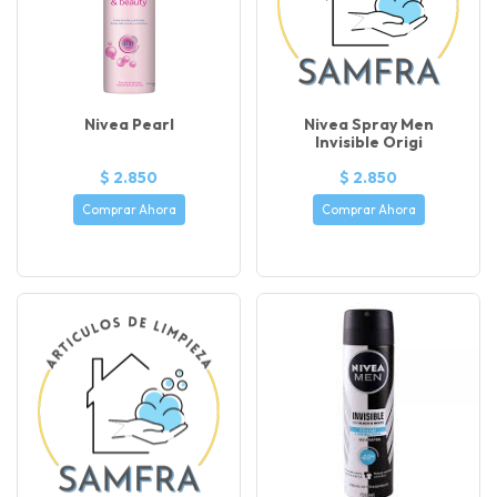
Nivea Pearl
Nivea Spray Men
Invisible Origi
$ 2.850
$ 2.850
Comprar Ahora
Comprar Ahora