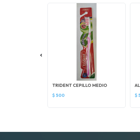
SUPER GLUE
TRIDENT CEPILLO MEDIO
A
$ 500
$ 