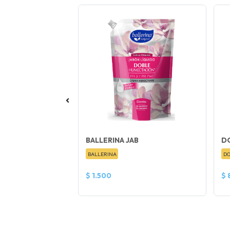
HIGIENICO DH 23
BALLERINA JAB
DO
BALLERINA
DO
$ 1.500
$ 