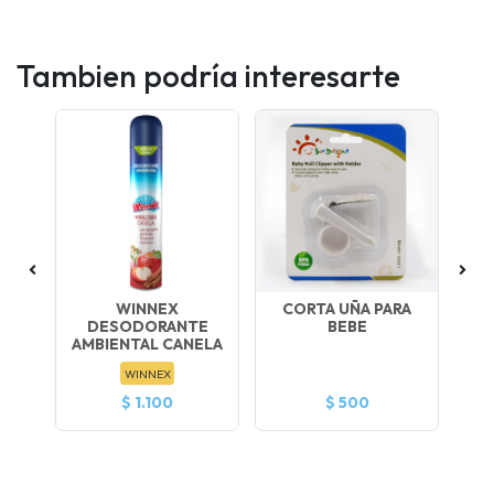
Tambien podría interesarte
L
WINNEX
CORTA UÑA PARA
DESODORANTE
BEBE
AMBIENTAL CANELA
WINNEX
$ 1.100
$ 500