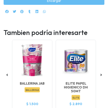
Encargar
Tambien podría interesarte
BALLERINA JAB
ELITE PAPEL
D
HIGIENICO DH
BALLERINA
50MT
ELITE
$ 1.500
$ 2.890