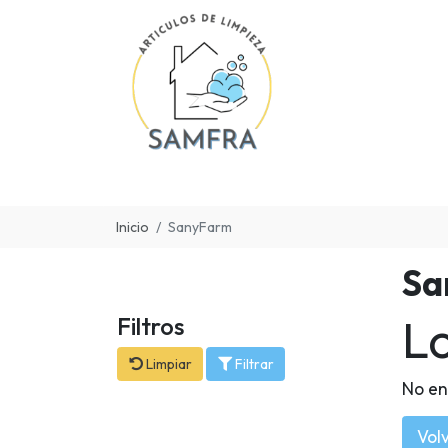
Inicio
SanyFarm
Sa
L
Filtros
Limpiar
Filtrar
No en
Volv