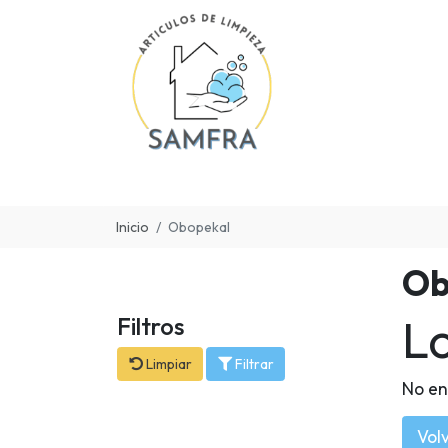
Inicio
Obopekal
Ob
L
Filtros
Limpiar
Filtrar
No en
Volv