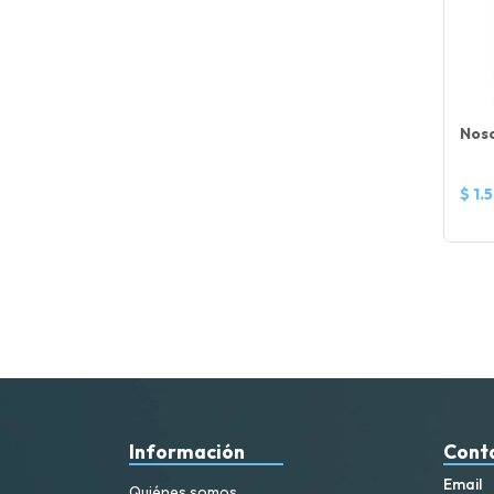
Noso
$ 1.
Información
Cont
Email
Quiénes somos