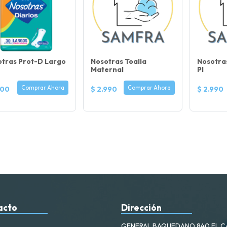
tras Prot-D Largo
Nosotras Toalla
Nosotra
Maternal
Pl
Comprar Ahora
Comprar Ahora
500
$ 2.990
$ 2.990
acto
Dirección
GENERAL BAQUEDANO 840 EL 