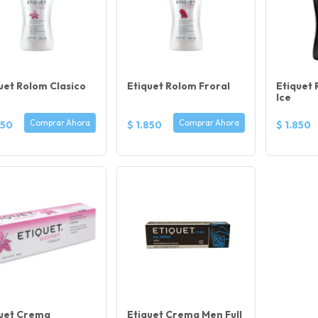
uet Rolom Clasico
Etiquet Rolom Froral
Etiquet
Ice
Comprar Ahora
Comprar Ahora
850
$ 1.850
$ 1.850
quet Crema
Etiquet Crema Men Full