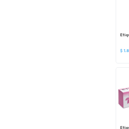
Etiq
$ 1.
Eti