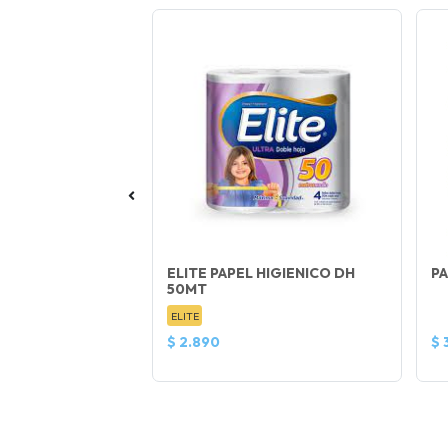
 20 MT
ELITE PAPEL HIGIENICO DH
P
50MT
ELITE
$ 2.890
$ 