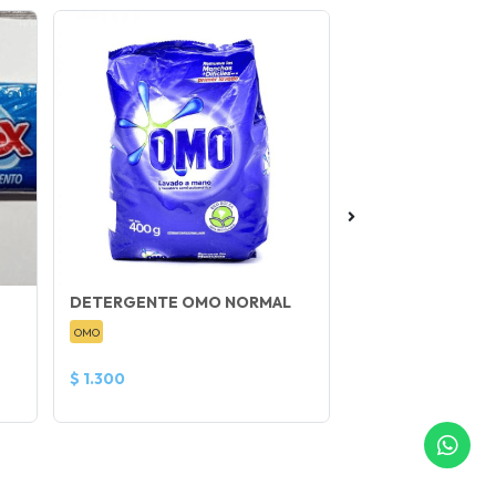
DETERGENTE OMO NORMAL
GILLETTE PREST
OMO
GILLETE
$ 1.300
$ 850