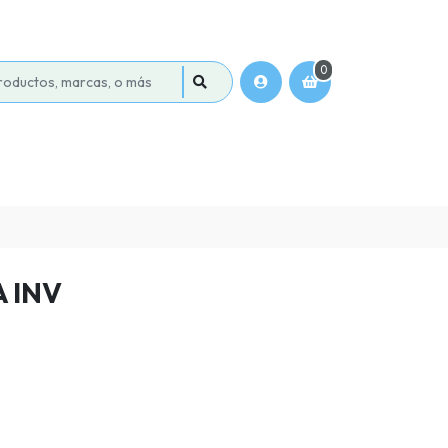
0
 INV