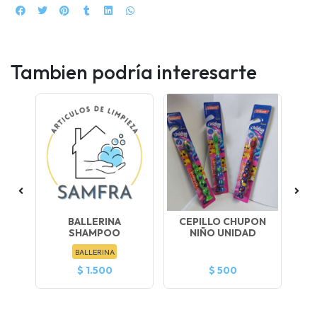
Tambien podría interesarte
L
BALLERINA
CEPILLO CHUPON
SHAMPOO
NIÑO UNIDAD
CO
BALLERINA
$ 1.500
$ 500