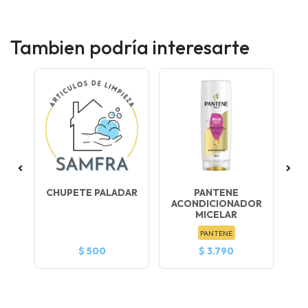
Tambien podría interesarte
ÑO
CHUPETE PALADAR
PANTENE
ACONDICIONADOR
R
MICELAR
PANTENE
$ 500
$ 3.790