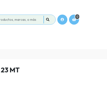
0
23 MT