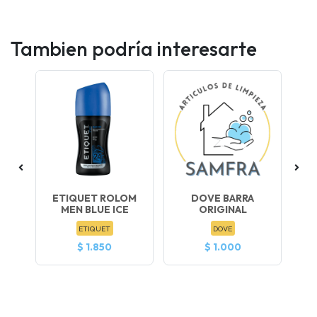
Tambien podría interesarte
OM
ETIQUET ROLOM
DOVE BARRA
E
L
MEN BLUE ICE
ORIGINAL
ETIQUET
DOVE
$ 1.850
$ 1.000