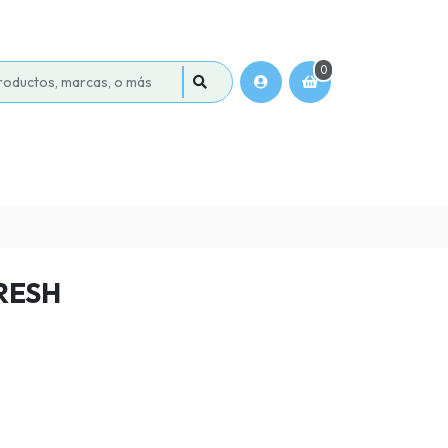
0
RESH