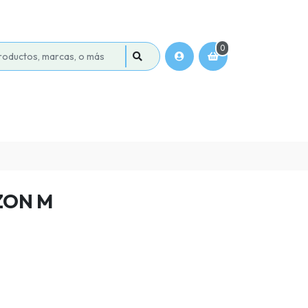
0
ZON M