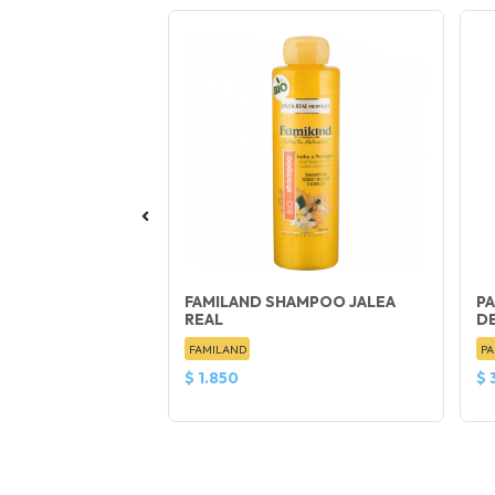
MIUN M
FAMILAND SHAMPOO JALEA
P
REAL
D
FAMILAND
PA
$ 1.850
$ 