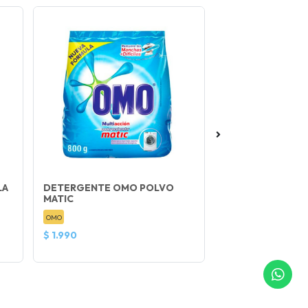
LA
DETERGENTE OMO POLVO
ESCOFINA PIES
MATIC
OMO
$ 1.990
$ 500