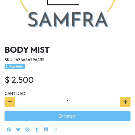
BODY MIST
SKU: 1636666796435
Agotado.
$ 2.500
CANTIDAD
Encargar