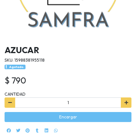
AZUCAR
SKU: 15988381955118
Agotado.
$ 790
CANTIDAD
Encargar