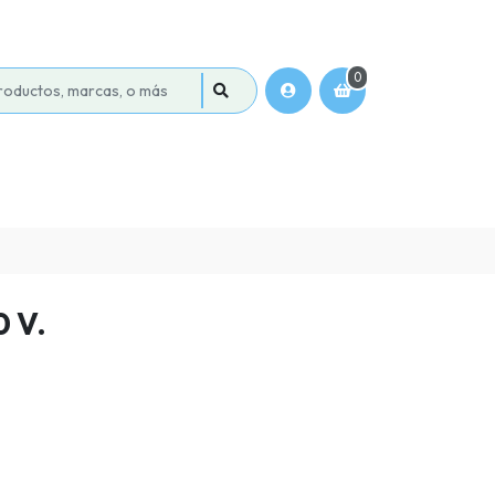
0
 V.