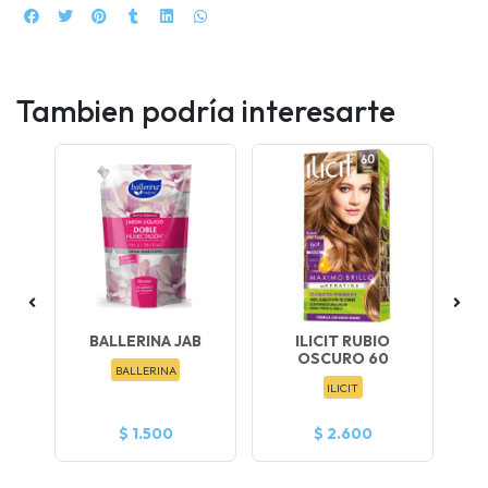
Tambien podría interesarte
LO
BALLERINA JAB
ILICIT RUBIO
OSCURO 60
BALLERINA
ILICIT
$ 1.500
$ 2.600